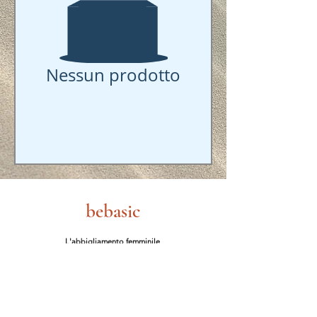
Nessun prodotto
bebasic
L'abbigliamento femminile
comodo e basico ideale per un
guardaroba minimalista e
versatile.