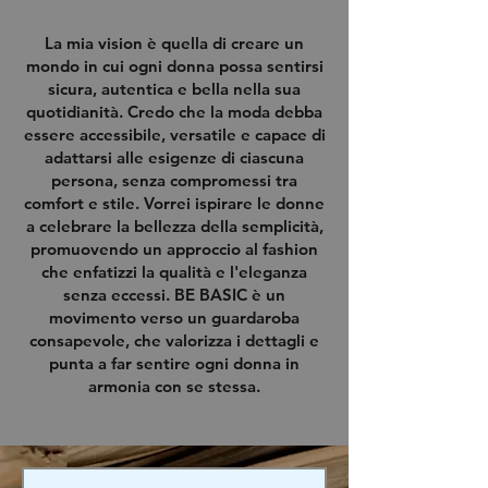
La mia vision è quella di creare un
mondo in cui ogni donna possa sentirsi
sicura, autentica e bella nella sua
quotidianità. Credo che la moda debba
essere accessibile, versatile e capace di
adattarsi alle esigenze di ciascuna
persona, senza compromessi tra
comfort e stile. Vorrei ispirare le donne
a celebrare la bellezza della semplicità,
promuovendo un approccio al fashion
che enfatizzi la qualità e l'eleganza
senza eccessi. BE BASIC è un
movimento verso un guardaroba
consapevole, che valorizza i dettagli e
punta a far sentire ogni donna in
armonia con se stessa.