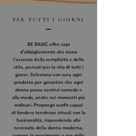
PER TUTTI I GIORNI
BE BASIC offre capi
d’abbigliamento che siano
l’essenza della semplicità e dello
stile, pensati per la vita di tutti i
giorni. Seleziono con cura ogni
prodotto per garantire che ogni
donna possa sentirsi comoda e
alla moda, anche nei momenti più
ordinari. Propongo outfit capaci
di fondere tendenze attuali con la
funzionalità, rispondendo alle
necessità della donna moderna,
sempre in movimento e con mille