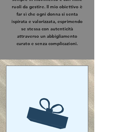
ruoli da gestire. Il mio obiettivo è
far sì che ogni donna si senta
ispirata e valorizzata, esprimendo
se stessa con autenticità
attraverso un abbigliamento
curato e senza complicazioni.