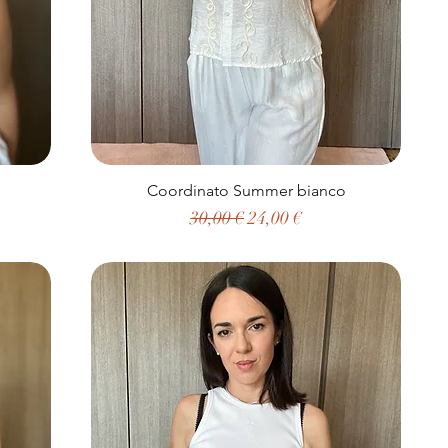
Coordinato Summer bianco
to
Prezzo regolare
Prezzo scontato
30,00 €
24,00 €