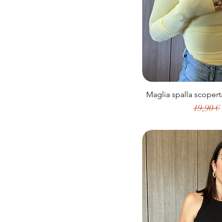
Maglia spalla scoper
Prezzo 
19,90 €