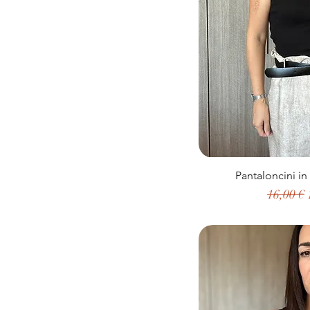
Pantaloncini in
Prezzo r
16,00 €