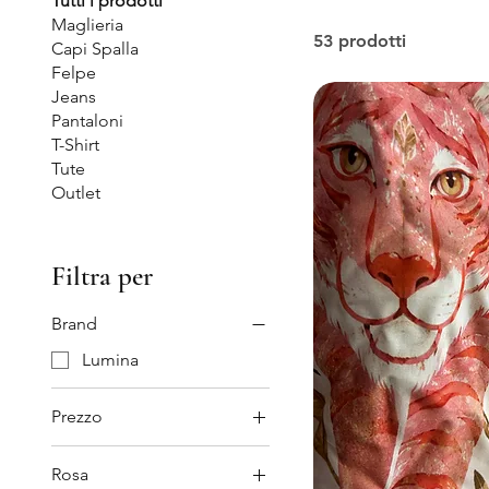
Tutti i prodotti
Maglieria
53 prodotti
Capi Spalla
Felpe
Jeans
Pantaloni
T-Shirt
Tute
Outlet
Filtra per
Brand
Lumina
Prezzo
Rosa
7 €
30 €