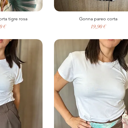
rta tigre rosa
Gonna pareo corta
zo
Prezzo
0 €
19,90 €