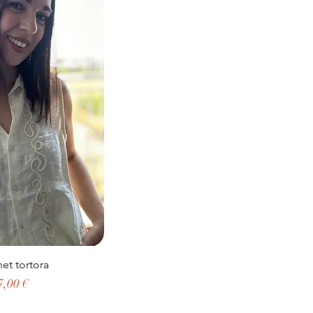
het tortora
 regolare
Prezzo scontato
7,00 €