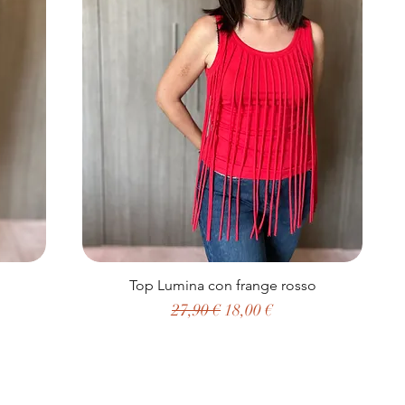
Top Lumina con frange rosso
to
Prezzo regolare
Prezzo scontato
27,90 €
18,00 €