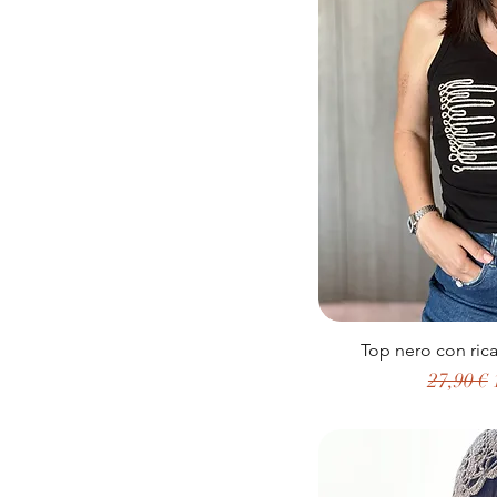
Top nero con ri
Prezzo r
27,90 €