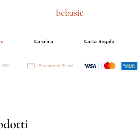
bebasic
ne
Carolina
Carta Regalo
i 39€
Pagamenti Sicuri
odotti