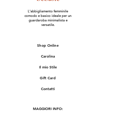
L'abbigliamento femminile
comodo e basico ideale per un
guardaroba minimalista e
versatile.
Shop Online
Carolina
Il mio Stile
Gift Card
Contatti
MAGGIORI INFO:
Spedizioni & Resi
Termini e Condizioni