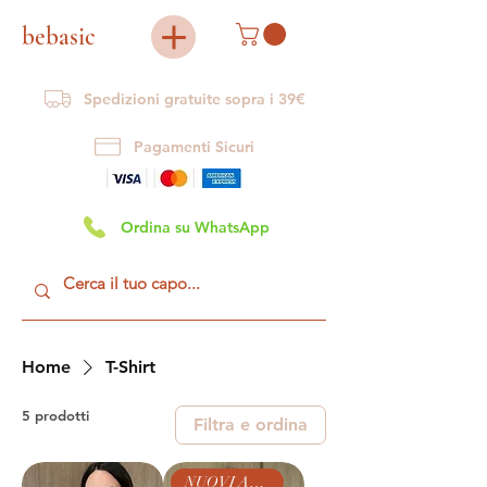
bebasic
Spedizioni gratuite sopra i 39€
Pagamenti Sicuri
Ordina su WhatsApp
Home
T-Shirt
5 prodotti
Filtra e ordina
NUOVI ARRIVI