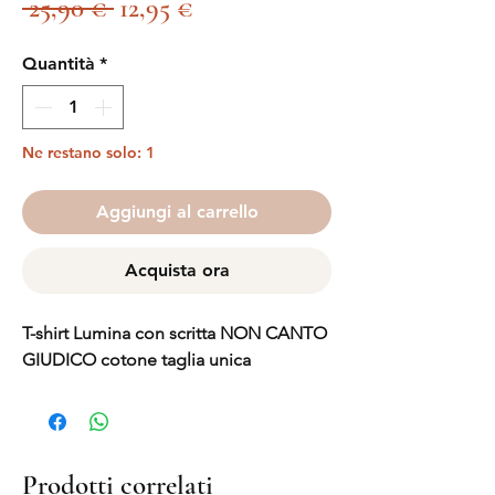
Prezzo
Prezzo
 25,90 € 
12,95 €
regolare
scontato
Quantità
*
Ne restano solo: 1
Aggiungi al carrello
Acquista ora
T-shirt Lumina con scritta NON CANTO
GIUDICO cotone taglia unica
Prodotti correlati