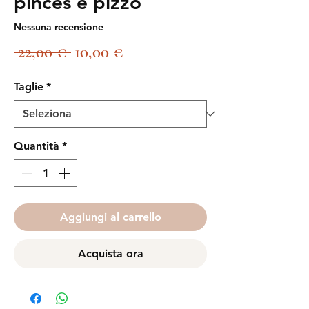
pinces e pizzo
Nessuna recensione
Prezzo
Prezzo
 22,00 € 
10,00 €
regolare
scontato
Taglie
*
Quantità
*
Aggiungi al carrello
Acquista ora