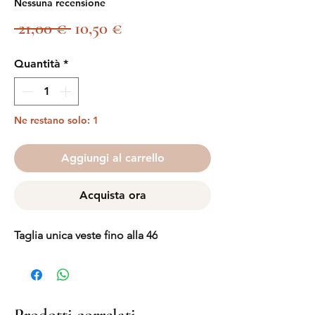
Nessuna recensione
Prezzo
Prezzo
 21,00 € 
10,50 €
regolare
scontato
Quantità
*
Ne restano solo: 1
Aggiungi al carrello
Acquista ora
Taglia unica veste fino alla 46
Prodotti correlati