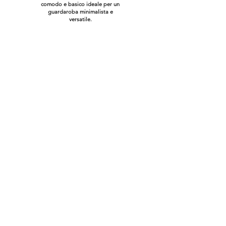
comodo e basico ideale per un
guardaroba minimalista e
versatile.
Shop Online
Carolina
Il mio Stile
Gift Card
Contatti
MAGGIORI INFO:
Spedizioni & Resi
Termini e Condizioni
Informativa Privacy