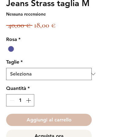
Jeans Strass taglia M
Nessuna recensione
Prezzo
Prezzo
 40,00 € 
18,00 €
regolare
scontato
Rosa
*
Taglie
*
Quantità
*
Aggiungi al carrello
Acquista ora