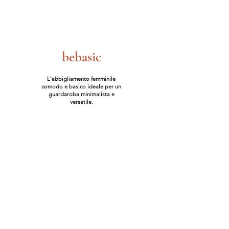
bebasic
L'abbigliamento femminile
comodo e basico ideale per un
guardaroba minimalista e
versatile.
Shop Online
Carolina
Il mio Stile
Gift Card
Contatti