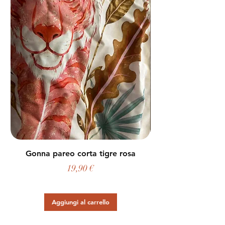
Gonna pareo corta tigre rosa
Prezzo
19,90 €
Aggiungi al carrello