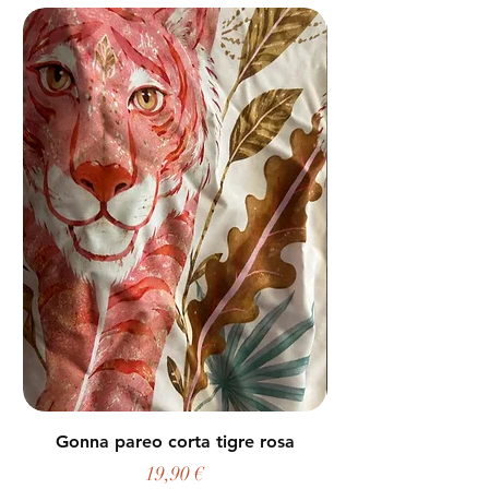
Gonna pareo corta tigre rosa
Prezzo
19,90 €