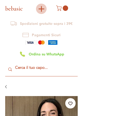
bebasic
Spedizioni gratuite sopra i 39€
Pagamenti Sicuri
Ordina su WhatsApp