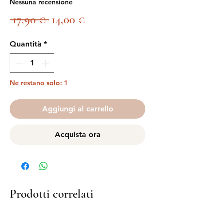
Nessuna recensione
Prezzo
Prezzo
 17,90 € 
14,00 €
regolare
scontato
Quantità
*
Ne restano solo: 1
Aggiungi al carrello
Acquista ora
Prodotti correlati