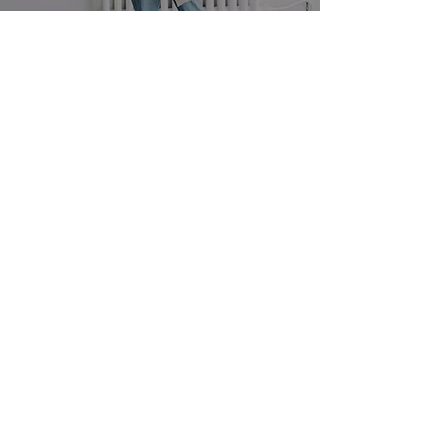
SEGUICI SU INSTAGRAM
bebasic_shop_roma
bebasic
L'abbigliamento femminile
comodo e basico ideale per un
guardaroba minimalista e
versatile.
Shop Online
Carolina