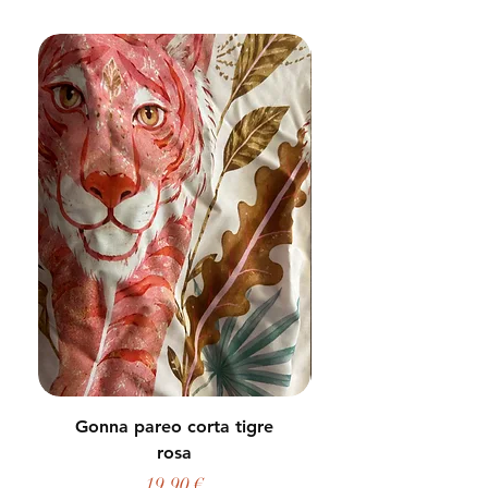
Gonna pareo corta tigre
rosa
Prezzo
19,90 €