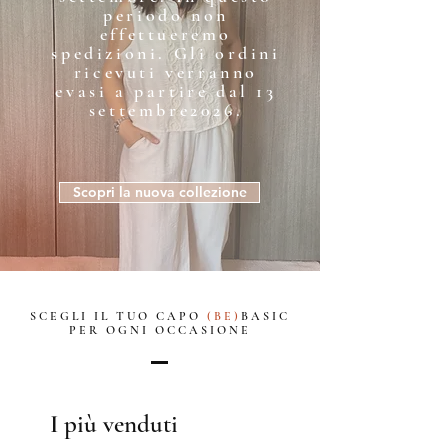
periodo non
effettueremo
spedizioni. Gli ordini
ricevuti verranno
evasi a partire dal 13
settembre2026.
Scopri la nuova collezione
SCEGLI IL TUO CAPO
(BE)
BASIC
PER OGNI OCCASIONE
I più venduti