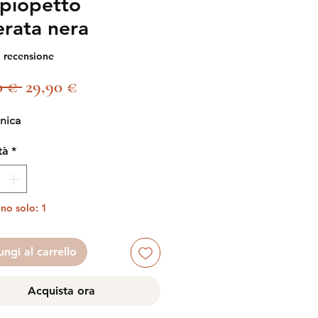
piopetto
erata nera
 recensione
Prezzo
Prezzo
0 € 
29,90 €
regolare
scontato
unica
tà
*
no solo: 1
ngi al carrello
Acquista ora