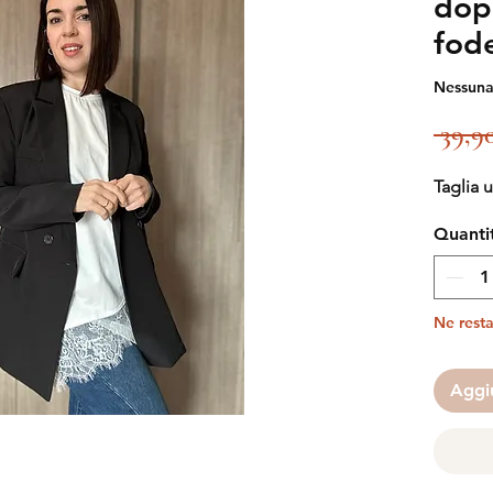
dop
fod
Nessuna
 39,9
Taglia 
Quanti
Ne resta
Aggiu