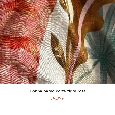
Gonna pareo corta tigre rosa
Prezzo
19,90 €