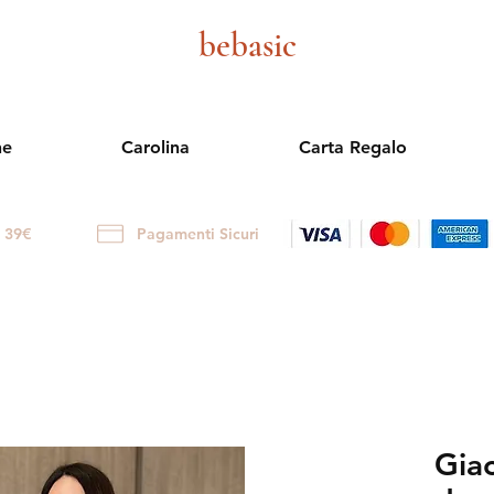
bebasic
ne
Carolina
Carta Regalo
i 39€
Pagamenti Sicuri
Gia