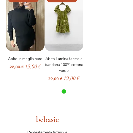
Abito in maglia nero
Abito Lumina fantasia
bandana 100% cotone
Prezzo regolare
Prezzo scontato
15,00 €
22,00 €
verde
Prezzo regolare
Prezzo scontato
19,00 €
39,00 €
bebasic
L'abbigliamento femminile