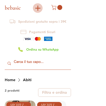
bebasic
Spedizioni gratuite sopra i 39€
Pagamenti Sicuri
Ordina su WhatsApp
Home
Abiti
2 prodotti
Filtra e ordina
ARCHIVIO BEBASIC
ARCHIVIO BEBASIC