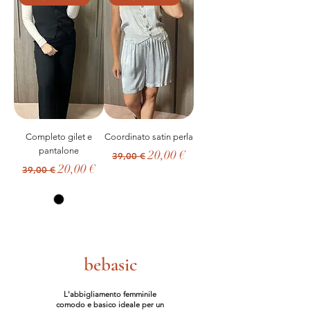
Completo gilet e
Coordinato satin perla
pantalone
Prezzo regolare
Prezzo scontato
20,00 €
39,00 €
Prezzo regolare
Prezzo scontato
20,00 €
39,00 €
bebasic
L'abbigliamento femminile
comodo e basico ideale per un