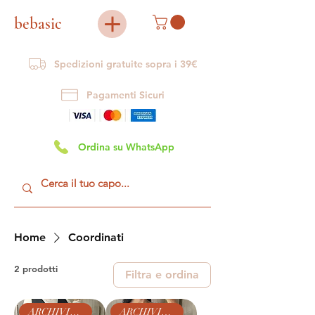
bebasic
Spedizioni gratuite sopra i 39€
Pagamenti Sicuri
Ordina su WhatsApp
Home
Coordinati
2 prodotti
Filtra e ordina
ARCHIVIO BEBASIC
ARCHIVIO BEBASIC