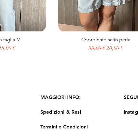
s taglia M
Coordinato satin perla
egolare
Prezzo scontato
Prezzo regolare
Prezzo sconta
18,00 €
39,00 €
20,00 €
MAGGIORI INFO:
SEGUI
Spedizioni & Resi
Insta
Termini e Condizioni