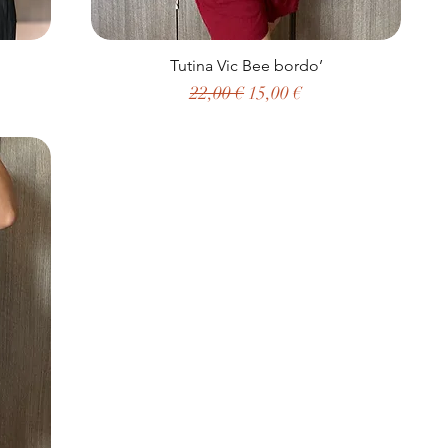
Tutina Vic Bee bordo’
to
Prezzo regolare
Prezzo scontato
22,00 €
15,00 €