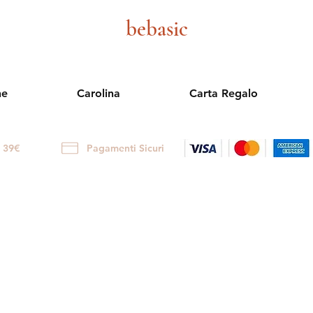
bebasic
ne
Carolina
Carta Regalo
i 39€
Pagamenti Sicuri