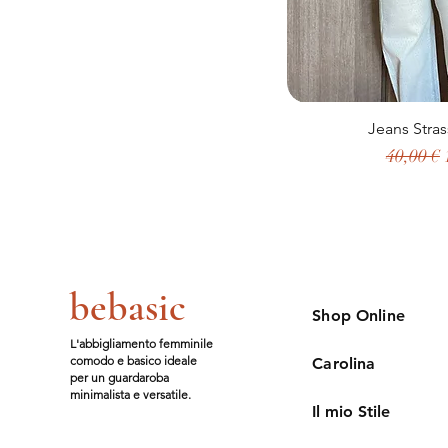
Jeans Stras
Prezzo r
40,00 €
bebasic
Shop Online
L'abbigliamento femminile
comodo e basico ideale
Carolina
per un guardaroba
minimalista e versatile.
Il mio Stile