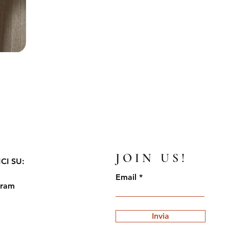
to
JOIN US!
CI SU:
Email
gram
Invia